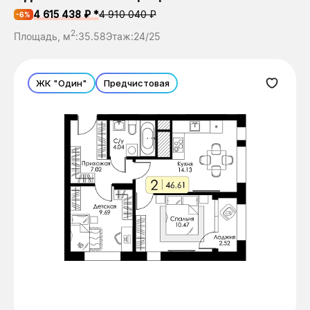
4 615 438 ₽ *
4 910 040 ₽
-6%
2
Площадь, м
:
35.58
Этаж:
24/25
ЖК "Один"
Предчистовая