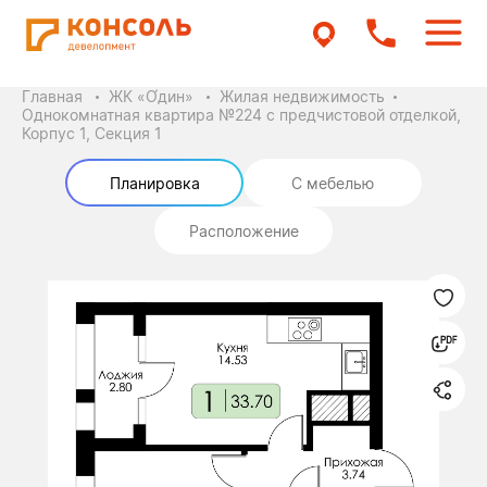
Главная
ЖК «О́дин»
Жилая недвижимость
Однокомнатная квартира №224 с предчистовой отделкой,
Корпус 1, Секция 1
Планировка
С мебелью
Расположение