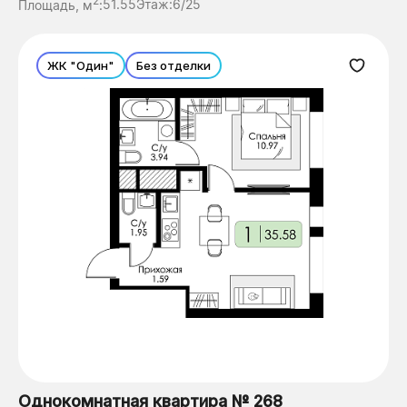
2
Площадь, м
:
51.55
Этаж:
6/25
ЖК "Один"
Без отделки
Однокомнатная квартира № 268