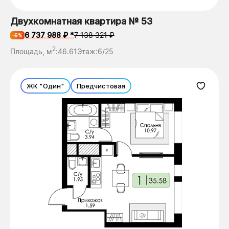
Двухкомнатная квартира № 53
6 737 988 ₽ *
7 138 321 ₽
-6%
2
Площадь, м
:
46.61
Этаж:
6/25
ЖК "Один"
Предчистовая