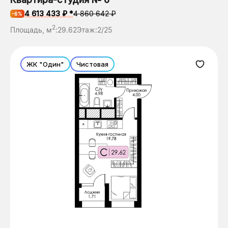
4 613 433 ₽ *
4 860 642 ₽
-6%
2
Площадь, м
:
29.62
Этаж:
2/25
ЖК "Один"
Чистовая