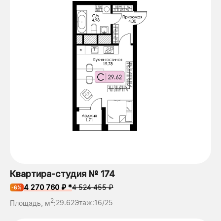
Квартира-студия № 174
4 270 760 ₽ *
4 524 455 ₽
-6%
2
Площадь, м
:
29.62
Этаж:
16/25