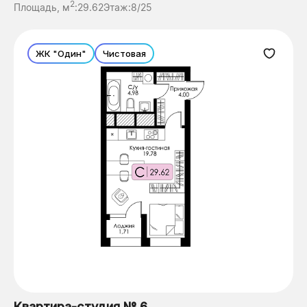
2
Площадь, м
:
29.62
Этаж:
8/25
ЖК "Один"
Чистовая
Квартира-студия № 6