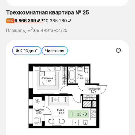
Трехкомнатная квартира № 25
9 866 399 ₽ *
10 385 280 ₽
-6%
2
Площадь, м
:
69.49
Этаж:
4/25
ЖК "Один"
Чистовая