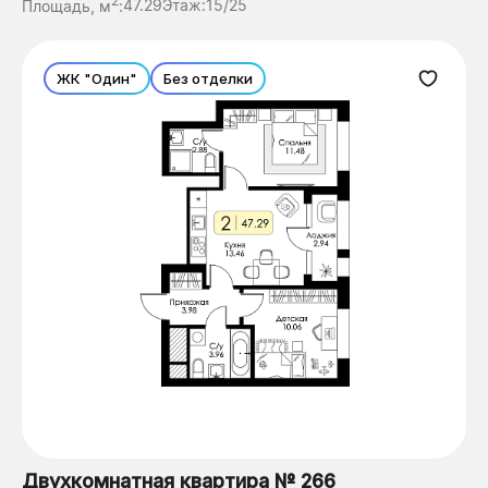
2
Площадь, м
:
47.29
Этаж:
15/25
ЖК "Один"
Без отделки
Двухкомнатная квартира № 266