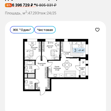
6 396 729 ₽ *
6 805 031 ₽
-6%
2
Площадь, м
:
47.29
Этаж:
24/25
ЖК "Один"
Чистовая