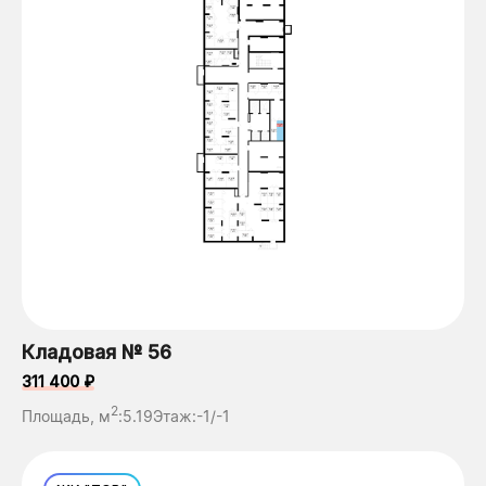
Кладовая № 56
311 400 ₽
2
Площадь, м
:
5.19
Этаж:
-1/-1