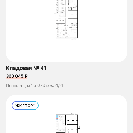
Кладовая № 41
360 045 ₽
2
Площадь, м
:
5.67
Этаж:
-1/-1
ЖК "ТОР"