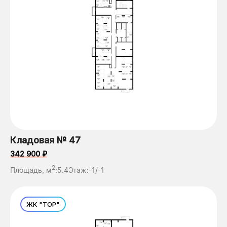
Кладовая № 47
342 900 ₽
2
Площадь, м
:
5.4
Этаж:
-1/-1
ЖК "ТОР"