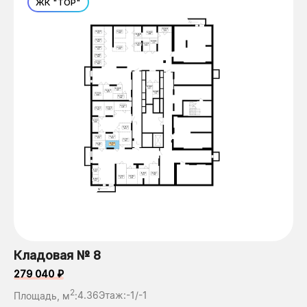
ЖК "ТОР"
Кладовая № 8
279 040 ₽
2
Площадь, м
:
4.36
Этаж:
-1/-1