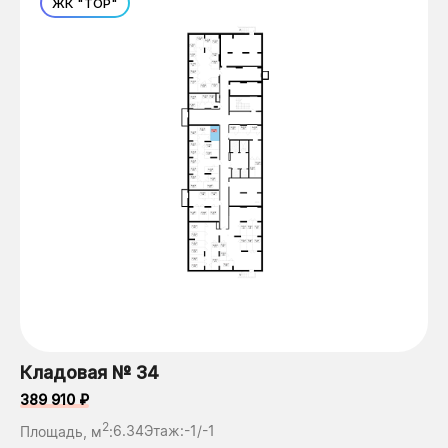
ЖК "ТОР"
Кладовая № 34
389 910 ₽
2
Площадь, м
:
6.34
Этаж:
-1/-1