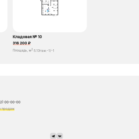
Кладовая № 10
316 200 ₽
2
Площадь, м
:
5.1
Этаж:
-1/-1
72) 00-00-00
ы продаж