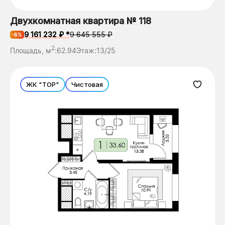
Двухкомнатная квартира № 118
9 161 232 ₽ *
9 645 555 ₽
-6%
2
Площадь, м
:
62.94
Этаж:
13/25
ЖК "ТОР"
Чистовая