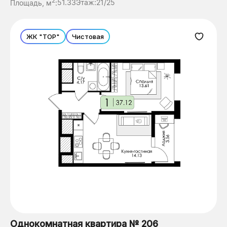
2
Площадь, м
:
51.33
Этаж:
21/25
ЖК "ТОР"
Чистовая
Однокомнатная квартира № 206