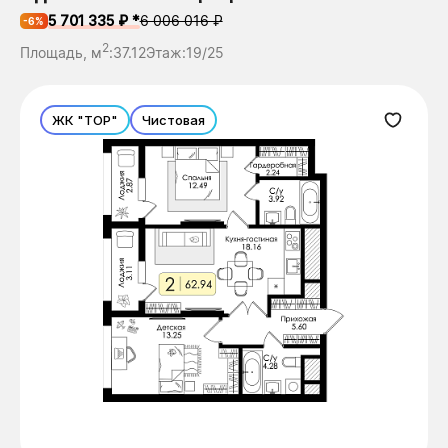
5 701 335 ₽ *
6 006 016 ₽
-6%
2
Площадь, м
:
37.12
Этаж:
19/25
ЖК "ТОР"
Чистовая