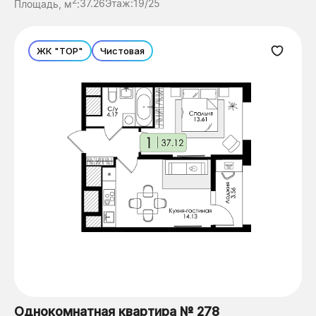
2
Площадь, м
:
37.26
Этаж:
19/25
ЖК "ТОР"
Чистовая
Однокомнатная квартира № 278