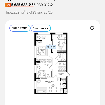
5 685 633 ₽ *
5 989 312 ₽
-6%
2
Площадь, м
:
37.12
Этаж:
25/25
ЖК "ТОР"
Чистовая