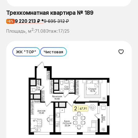
Трехкомнатная квартира № 189
9 220 213 ₽ *
9 695 312 ₽
-6%
2
Площадь, м
:
71.08
Этаж:
17/25
ЖК "ТОР"
Чистовая