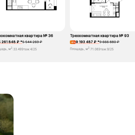
окомнатная квартира № 36
Трехкомнатная квартира № 93
5 261 848 ₽ *
5 544 269 ₽
9 193 487 ₽ *
9 666 880 ₽
-6%
2
2
щадь, м
:
33.49
Этаж:
4/25
Площадь, м
:
71.08
Этаж:
9/25