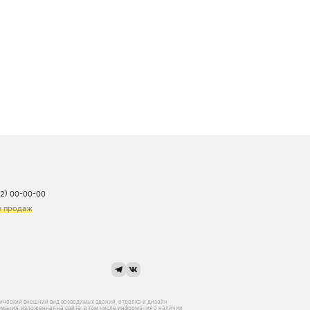
72) 00-00-00
ы продаж
тический внешний вид возводимых зданий, отделка и дизайн
мация, изложенная на сайте, в том числе информация о наличии,