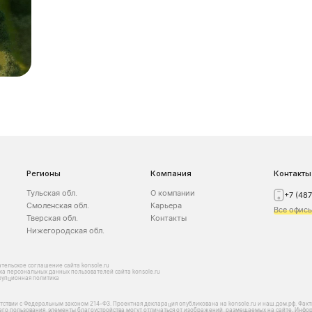
Регионы
Компания
Контакты
Тульская обл.
О компании
+7 (48
Смоленская обл.
Карьера
Все офис
Тверская обл.
Контакты
Нижегородская обл.
тельское соглашение сайта konsole.ru
а персональных данных пользователей сайта konsole.ru
рупционная политика
тствии с Федеральным законом 214-Ф3. Проектная декларация опубликована на konsole.ru и наш.дом.рф. Фак
щего пользования, элементы благоустройства могут отличаться от изображений, размещаемых на сайте. Инфор