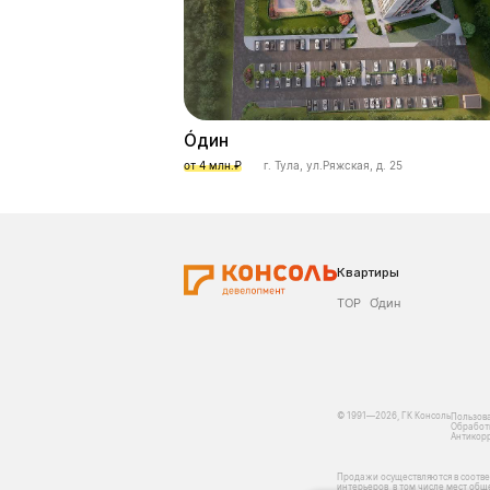
О́дин
от 4 млн.₽
г. Тула, ул.Ряжская, д. 25
Квартиры
ТОР
О́дин
© 1991—2026, ГК Консоль
Пользова
Обработк
Антикор
Продажи осуществляются в соотве
интерьеров, в том числе мест об