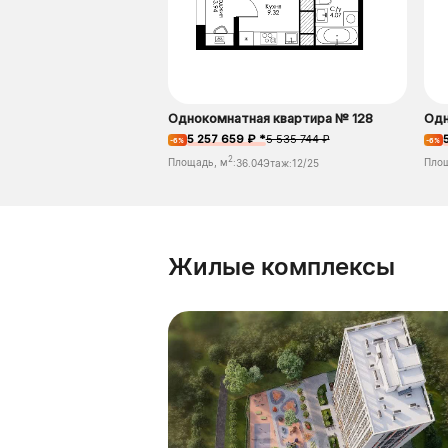
Однокомнатная квартира № 128
Одн
5 257 659 ₽ *
5 535 744 ₽
-6%
-6%
2
Площадь, м
:
36.04
Этаж:
12/25
Пло
Жилые комплексы