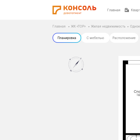
Главная
Квар
Главная
ЖК «ТОР»
Жилая недвижимость
Однок
Планировка
С мебелью
Расположение