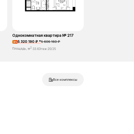
Однокомнатная квартира № 217
5 320 190 ₽ *
5 606 160 ₽
-6%
2
Площадь, м
:
33.6
Этаж:
20/25
Все комплексы