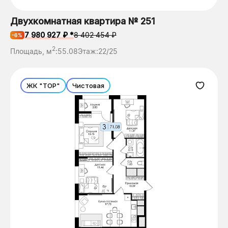
Двухкомнатная квартира № 251
7 980 927 ₽ *
8 402 454 ₽
-6%
2
Площадь, м
:
55.08
Этаж:
22/25
ЖК "ТОР"
Чистовая