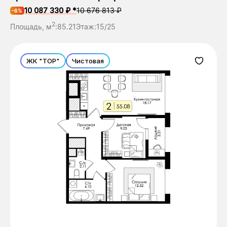
10 087 330 ₽ *
10 676 813 ₽
-6%
2
Площадь, м
:
85.21
Этаж:
15/25
ЖК "ТОР"
Чистовая