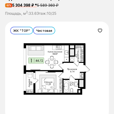
5 304 398 ₽ *
5 589 360 ₽
-6%
2
Площадь, м
:
33.6
Этаж:
10/25
ЖК "ТОР"
Чистовая