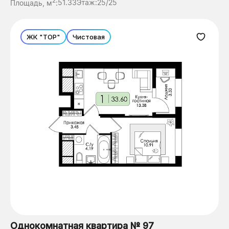
2
Площадь, м
:
51.33
Этаж:
25/25
ЖК "ТОР"
Чистовая
Однокомнатная квартира № 97