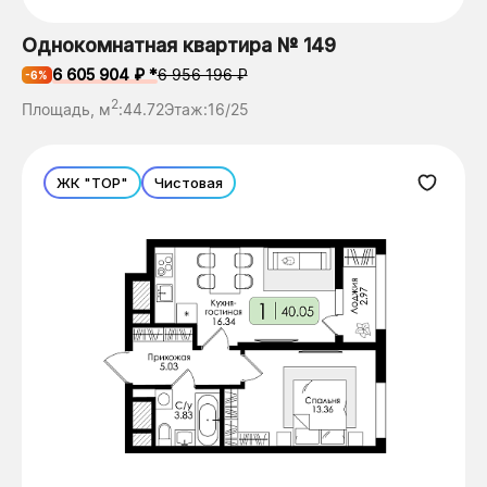
Однокомнатная квартира № 149
6 605 904 ₽ *
6 956 196 ₽
-6%
2
Площадь, м
:
44.72
Этаж:
16/25
ЖК "ТОР"
Чистовая