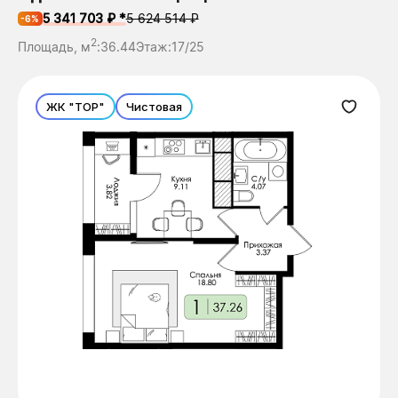
5 341 703 ₽ *
5 624 514 ₽
-6%
2
Площадь, м
:
36.44
Этаж:
17/25
ЖК "ТОР"
Чистовая