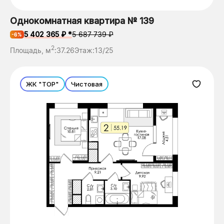
Однокомнатная квартира № 139
5 402 365 ₽ *
5 687 739 ₽
-6%
2
Площадь, м
:
37.26
Этаж:
13/25
ЖК "ТОР"
Чистовая