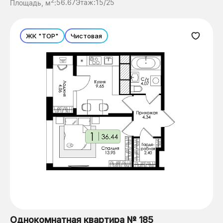
2
Площадь, м
:
56.67
Этаж:
15/25
ЖК "ТОР"
Чистовая
Однокомнатная квартира № 185